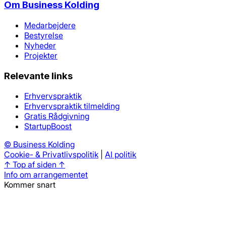
Om
Business Kolding
Medarbejdere
Bestyrelse
Nyheder
Projekter
Relevante links
Erhvervspraktik
Erhvervspraktik tilmelding
Gratis Rådgivning
StartupBoost
©
Business Kolding
Cookie- & Privatlivspolitik
|
AI politik
↑ Top af siden ↑
Info om arrangementet
Kommer snart