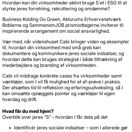
Hvordan kan din virksomheder aktivt bruge S´et i ESG til at
styrke jeres forretning, rekruttering og omdømme?
Business Kolding Go Green, Akturums Erhvervsnetværk
Boblerne og SammenomJOB prismodtagerne inviterer til
inspirerende arrangement om social ansvarlighed.
Vær med, når videnshuset Cabi bringer viden og eksempler
til, hvordan din virksomhed med små greb kan
dokumentere og kommunikere jeres sociale indsatser, og
hvordan dette kan bruges strategisk i både tiltrækning af
medarbejdere og branding af virksomheden.
Cabi vil inddrage konkrete cases fra virksomheder samt
værktøjer, som I vil få mulighed for at af-prøve i praksis.
Der afsættes tid til refleksion og erfaringsudveksling, så I
kan omsætte oplæggets pointer og værktøjer til egen
hverdag og drift.
Hvad får du med hjem?
Overblik over jeres ”S” – hvordan I får data på det
Identificér jeres sociale indsatser – som I allerede gør