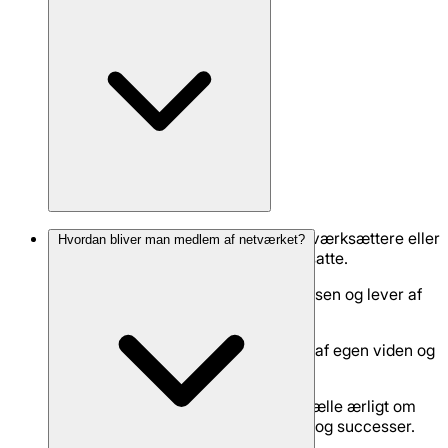
Soloselvstændige, etablerede iværksættere eller
Hvordan bliver man medlem af netværket?
små virksomheder med 1-3 ansatte.
Personer der er ovre opstartsfasen og lever af
sin virksomhed.
Personer der er klar på dele ud af egen viden og
erfaringer.
Personer der er åben for at fortælle ærligt om
egen virksomhed, udfordringer og successer.