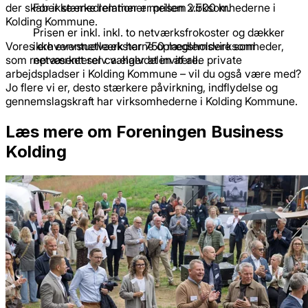
der skaber stærke relationer mellem virksomhederne i
For ikke-medlemmer er prisen 2.500 kr.
Kolding Kommune.
Prisen er inkl. inkl. to netværksfrokoster og dækker
Vores erhvervsnetværk har 750 medlemsvirksomheder,
ikke eventuelle eksterne oplægsholdere som
som repræsenterer ca. halvdelen af alle private
netværket selv vælger at invitere.
arbejdspladser i Kolding Kommune – vil du også være med?
Jo flere vi er, desto stærkere påvirkning, indflydelse og
gennemslagskraft har virksomhederne i Kolding Kommune.
Læs mere om Foreningen Business
Kolding