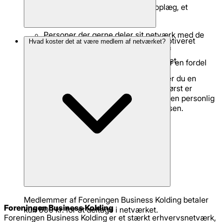
Personer der byder ind med et oplæg, et
virksomhedsbesøg eller andet.
Personer der gerne deler sit netværk med de
Medlemskab af netværket sker via en motiveret
Hvad koster det at være medlem af netværket?
øvrige deltagere.
ansøgning, for at sikre en god blanding af
virksomheder og kompetencer i netværket.
CVR-nummer i Kolding kommune er en fordel
men ikke et krav
Når du indsender din ansøgning modtager du en
automatisk bekræftelse - bemærk at du først er
optaget på forløbet, når du har modtaget en personlig
mail fra Leendert Bjerg eller Tina Nikolajsen.
Medlemmer af Foreningen Business Kolding betaler
Foreningen Business Kolding
kun 600 kr. for at deltage i netværket.
Foreningen Business Kolding er et stærkt erhvervsnetværk,