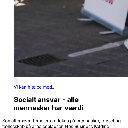
Vi kan hjælpe med...
Socialt ansvar
- alle
mennesker har værdi
Socialt ansvar handler om fokus på mennesker, trivsel og
fællesskab på arbejdspladser. Hos Business Kolding