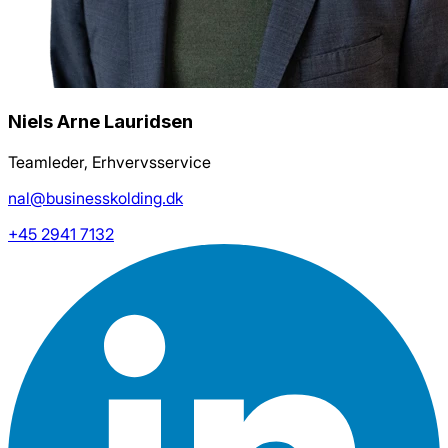
Niels Arne Lauridsen
Teamleder, Erhvervsservice
nal@businesskolding.dk
+45 2941 7132