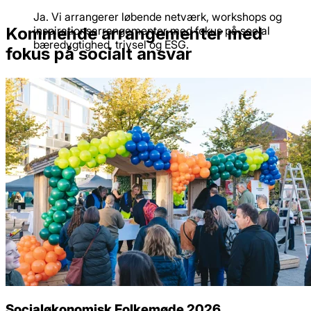
Ja. Vi arrangerer løbende netværk, workshops og
Kommende arrangementer med
inspirationsarrangementer med fokus på social
bæredygtighed, trivsel og ESG.
fokus på socialt ansvar
Socialøkonomisk Folkemøde 2026