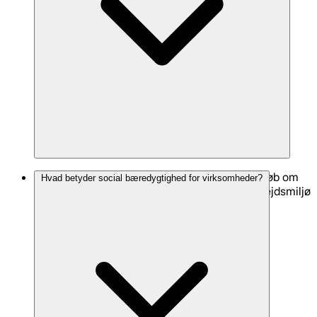
Vi tilbyder sparring, netværk og udviklingsforløb om
Hvad betyder social bæredygtighed for virksomheder?
blandt andet trivsel, ESG, mangfoldighed, arbejdsmiljø
og sociale indsatser.