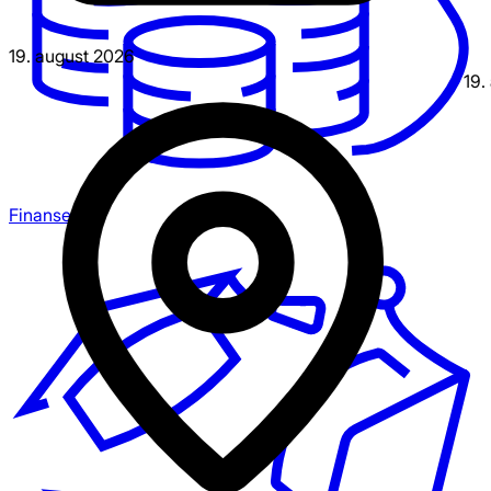
19. august 2026
19.
Finansering