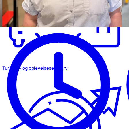
Turisme- og oplevelseserhverv