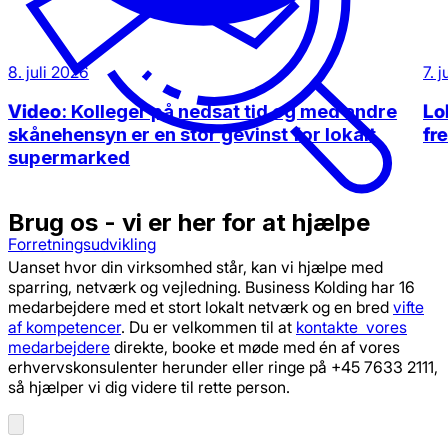
8. juli 2026
7. 
Video
: Kolleger på nedsat tid og med andre
Lok
skånehensyn er en stor gevinst for lokalt
fr
supermarked
Brug os - vi er her for at hjælpe
Forretningsudvikling
Uanset hvor din virksomhed står, kan vi hjælpe med
sparring, netværk og vejledning. Business Kolding har 16
medarbejdere med et stort lokalt netværk og en bred
vifte
af kompetencer
. Du er velkommen til at
kontakte vores
medarbejdere
direkte, booke et møde med én af vores
erhvervskonsulenter herunder eller ringe på +45 7633 2111,
så hjælper vi dig videre til rette person.