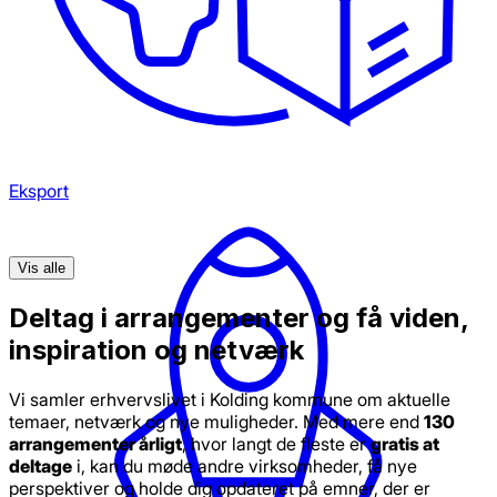
Eksport
Vis alle
Deltag i arrangementer og få viden,
inspiration og netværk
Vi samler erhvervslivet i Kolding kommune om aktuelle
temaer, netværk og nye muligheder. Med mere end
130
arrangementer årligt
, hvor langt de fleste er
gratis at
deltage
i, kan du møde andre virksomheder, få nye
perspektiver og holde dig opdateret på emner, der er