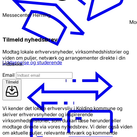
Messecenter Herning
Mo
Tilmeld nyhedsbrev
Modtag lokale erhvervsnyheder, virksomhedshistorier og
viden om puljer, netværk og arrangementer direkte i din
Uddannelse og studerende
indbakke.
Email
Tilmeld
Vi kender det lokale erhvervsliv i Kolding kommune og
skriver erhvervsnyheder og inspirerende
virksomhedshistorier, som du kan læse herunder eller
modtage direkte via vores nyhedsbrev. Vi deler også viden
om aktuelle puljer, relevante netværk og kommende