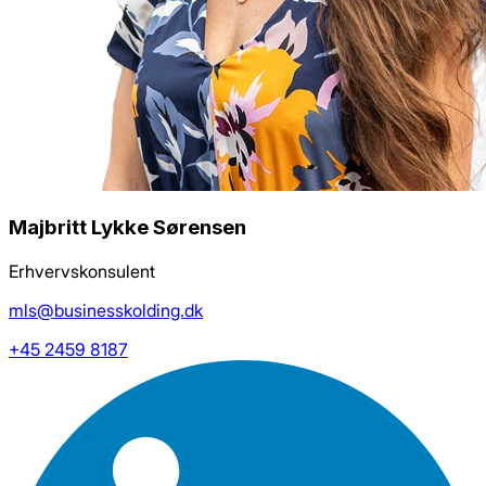
Majbritt Lykke Sørensen
Erhvervskonsulent
mls@businesskolding.dk
+45 2459 8187