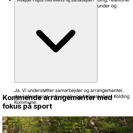
Arbejder I også med events og samarbejder?
og fællesskab mellem medarbejdere, kunder og
samarbejdspartnere.
Ja. Vi understøtter samarbejder og arrangementer,
Kommende arrangementer med
der kobler sport, erhvervsliv og fællesskaber i Kolding
Kommune.
fokus på sport