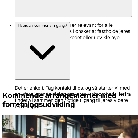
Nej. Forretningsudvikling er relevant for alle
Hvordan kommer vi i gang?
virksomheder – også hvis I ønsker at fastholde jeres
position, tilpasse jer markedet eller udvikle nye
områder.
Det er enkelt. Tag kontakt til os, og så starter vi med
Kommende arrangementer med
en uforpligtende dialog om jeres virksomhed. Herfra
finder vi sammen den rigtige tilgang til jeres videre
forretningsudvikling
udvikling.