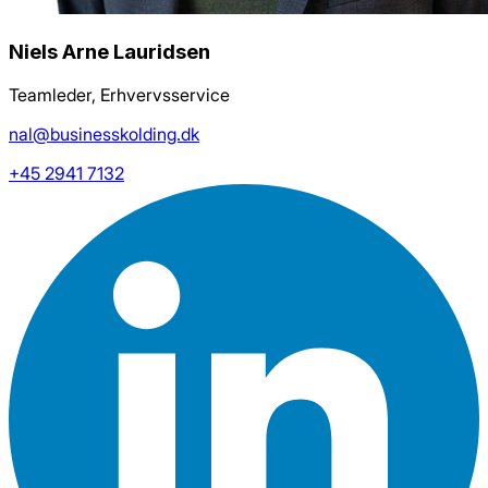
Niels Arne Lauridsen
Teamleder, Erhvervsservice
nal@businesskolding.dk
+45 2941 7132