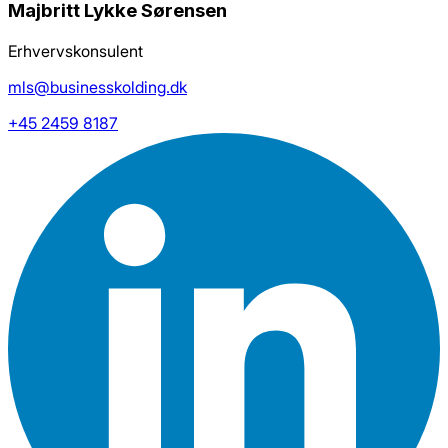
Majbritt Lykke Sørensen
Erhvervskonsulent
mls@businesskolding.dk
+45 2459 8187