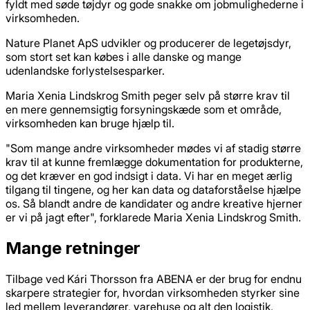
fyldt med søde tøjdyr og gode snakke om jobmulighederne i
virksomheden.
Nature Planet ApS udvikler og producerer de legetøjsdyr,
som stort set kan købes i alle danske og mange
udenlandske forlystelsesparker.
Maria Xenia Lindskrog Smith peger selv på større krav til
en mere gennemsigtig forsyningskæde som et område,
virksomheden kan bruge hjælp til.
"Som mange andre virksomheder mødes vi af stadig større
krav til at kunne fremlægge dokumentation for produkterne,
og det kræver en god indsigt i data. Vi har en meget ærlig
tilgang til tingene, og her kan data og dataforståelse hjælpe
os. Så blandt andre de kandidater og andre kreative hjerner
er vi på jagt efter", forklarede Maria Xenia Lindskrog Smith.
Mange retninger
Tilbage ved Kári Thorsson fra ABENA er der brug for endnu
skarpere strategier for, hvordan virksomheden styrker sine
led mellem leverandører, varehuse og alt den logistik,