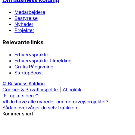
Om
Business Kolding
Medarbejdere
Bestyrelse
Nyheder
Projekter
Relevante links
Erhvervspraktik
Erhvervspraktik tilmelding
Gratis Rådgivning
StartupBoost
©
Business Kolding
Cookie- & Privatlivspolitik
|
AI politik
↑ Top af siden ↑
VIl du have alle nyheder om motorvejsprojektet?
Sådan overvåger du selv trafikken
Kommer snart