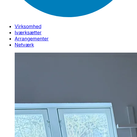
Virksomhed
Iværksætter
Arrangementer
Netværk