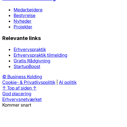
Medarbejdere
Bestyrelse
Nyheder
Projekter
Relevante links
Erhvervspraktik
Erhvervspraktik tilmelding
Gratis Rådgivning
StartupBoost
©
Business Kolding
Cookie- & Privatlivspolitik
|
AI politik
↑ Top af siden ↑
God placering
Erhvervsnetværket
Kommer snart