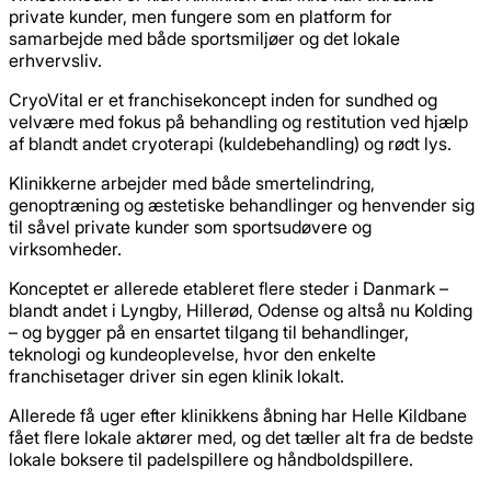
private kunder, men fungere som en platform for
samarbejde med både sportsmiljøer og det lokale
erhvervsliv.
CryoVital er et franchisekoncept inden for sundhed og
velvære med fokus på behandling og restitution ved hjælp
af blandt andet cryoterapi (kuldebehandling) og rødt lys.
Klinikkerne arbejder med både smertelindring,
genoptræning og æstetiske behandlinger og henvender sig
til såvel private kunder som sportsudøvere og
virksomheder.
Konceptet er allerede etableret flere steder i Danmark –
blandt andet i Lyngby, Hillerød, Odense og altså nu Kolding
– og bygger på en ensartet tilgang til behandlinger,
teknologi og kundeoplevelse, hvor den enkelte
franchisetager driver sin egen klinik lokalt.
Allerede få uger efter klinikkens åbning har Helle Kildbane
fået flere lokale aktører med, og det tæller alt fra de bedste
lokale boksere til padelspillere og håndboldspillere.