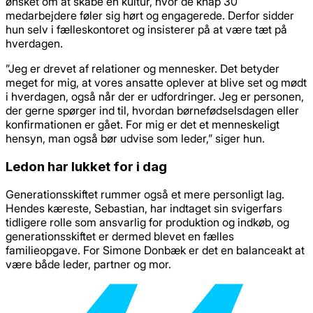
ønsket om at skabe en kultur, hvor de knap 30
medarbejdere føler sig hørt og engagerede. Derfor sidder
hun selv i fælleskontoret og insisterer på at være tæt på
hverdagen.
”Jeg er drevet af relationer og mennesker. Det betyder
meget for mig, at vores ansatte oplever at blive set og mødt
i hverdagen, også når der er udfordringer. Jeg er personen,
der gerne spørger ind til, hvordan børnefødselsdagen eller
konfirmationen er gået. For mig er det et menneskeligt
hensyn, man også bør udvise som leder,” siger hun.
Ledon har lukket for i dag
Generationsskiftet rummer også et mere personligt lag.
Hendes kæreste, Sebastian, har indtaget sin svigerfars
tidligere rolle som ansvarlig for produktion og indkøb, og
generationsskiftet er dermed blevet en fælles
familieopgave. For Simone Donbæk er det en balanceakt at
være både leder, partner og mor.