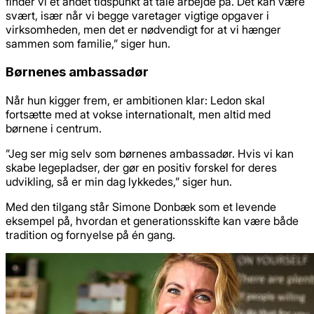
finder vi et andet tidspunkt at tale arbejde på. Det kan være
svært, især når vi begge varetager vigtige opgaver i
virksomheden, men det er nødvendigt for at vi hænger
sammen som familie,” siger hun.
Børnenes ambassadør
Når hun kigger frem, er ambitionen klar: Ledon skal
fortsætte med at vokse internationalt, men altid med
børnene i centrum.
”Jeg ser mig selv som børnenes ambassadør. Hvis vi kan
skabe legepladser, der gør en positiv forskel for deres
udvikling, så er min dag lykkedes,” siger hun.
Med den tilgang står Simone Donbæk som et levende
eksempel på, hvordan et generationsskifte kan være både
tradition og fornyelse på én gang.