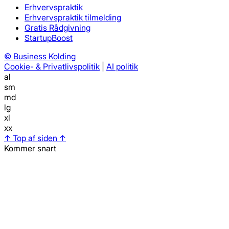
Erhvervspraktik
Erhvervspraktik tilmelding
Gratis Rådgivning
StartupBoost
©
Business Kolding
Cookie- & Privatlivspolitik
|
AI politik
al
sm
md
lg
xl
xx
↑ Top af siden ↑
Kommer snart